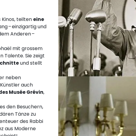
 Kinos, teilten
eine
Gang – einzigartig und
i dem Anderen –
aphaël mit grossem
en Talente. Sie zeigt
chnitte
und stellt
her neben
 Künstler auch
 des Musée Grévin
,
es den Besuchern,
ndären Tänze zu
benteuer des Rabbi
nz aus Moderne
rscheint!