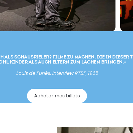
 ALS SCHAUSPIELER? FILME ZU MACHEN, DIE IN DIESER 
HL KINDER ALS AUCH ELTERN ZUM LACHEN BRINGEN. »
Louis de Funès, Interview RTBF, 1965
Acheter mes billets