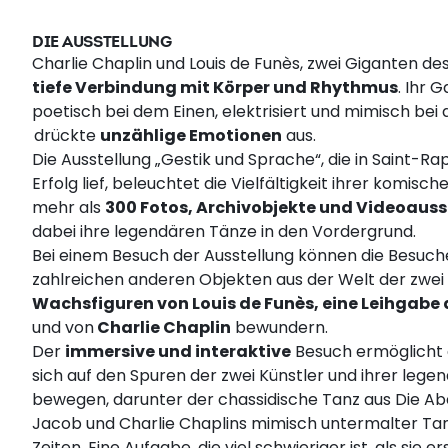
DIE AUSSTELLUNG
Charlie Chaplin und Louis de Funès, zwei Giganten des
tiefe Verbindung mit Körper und Rhythmus
. Ihr 
poetisch bei dem Einen, elektrisiert und mimisch be
drückte
unzählige Emotionen
aus.
Die Ausstellung „Gestik und Sprache“, die in Saint-R
Erfolg lief, beleuchtet die Vielfältigkeit ihrer komisch
mehr als
300 Fotos, Archivobjekte und Videoauss
dabei ihre legendären Tänze in den Vordergrund.
Bei einem Besuch der Ausstellung können die Besuc
zahlreichen anderen Objekten aus der Welt der zwei
Wachsfiguren von Louis de Funès, eine Leihgabe
und von
Charlie Chaplin
bewundern.
Der
immersive und interaktive
Besuch ermöglicht 
sich auf den Spuren der zwei Künstler und ihrer lege
bewegen, darunter der chassidische Tanz aus Die A
Jacob und Charlie Chaplins mimisch untermalter Ta
Zeiten. Eine Aufgabe, die viel schwieriger ist, als sie e