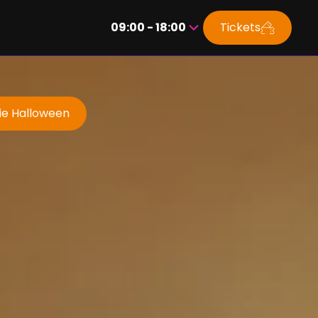
09:00 - 18:00
Tickets
Appuyez
sur
la
touche
Entrée
rie Halloween
pour
accéder
au
calendrier