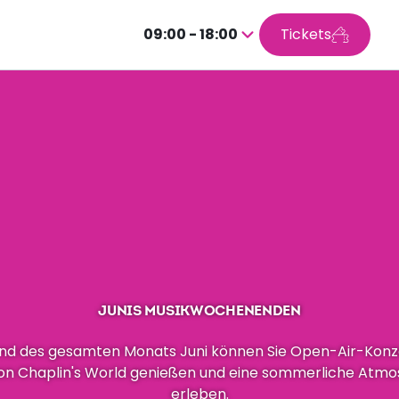
09:00 - 18:00
Tickets
Drücken
Sie
Enter,
um
den
Kalender
aufzurufen
JUNIS MUSIKWOCHENENDEN
d des gesamten Monats Juni können Sie Open-Air-Konz
on Chaplin's World genießen und eine sommerliche Atm
erleben.