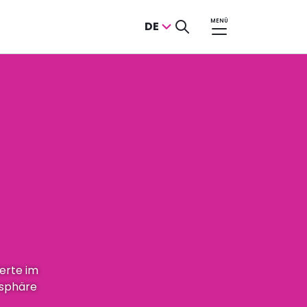
MENÜ
DE
erte im
osphäre