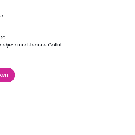
uo
eto
ndjieva und Jeanne Gollut
cken