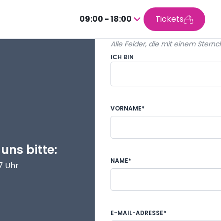
09:00 - 18:00
Tickets
Drücken
Sie
Alle Felder, die mit einem Sternch
Enter,
ICH BIN
um
den
Kalender
Eine Privatperson
aufzurufen
VORNAME*
 uns bitte:
NAME*
17 Uhr
E-MAIL-ADRESSE*