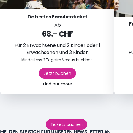
Datiertes Familienticket
F
Ab
68.- CHF
Für 2 Erwachsene und 2 Kinder oder 1
Erwachsenen und 3 Kinder.
F
Mindestens 2 Tage im Voraus buchbar.
Jetzt buchen
Find out more
Tickets buchen
MELDEN SIE SICH FÜR UNSEREN NEWSLETTER AN