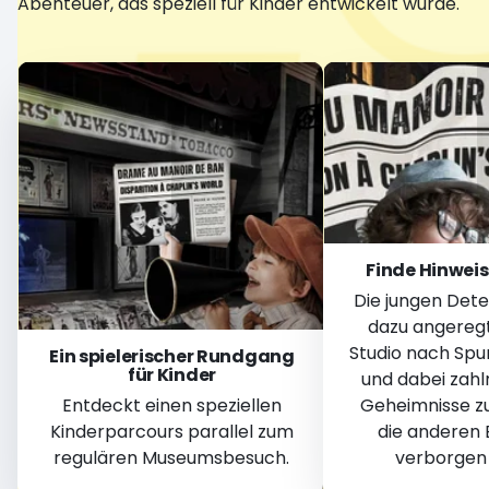
Abenteuer, das speziell für Kinder entwickelt wurde.
Finde Hinweis
Die jungen Det
dazu angeregt
Studio nach Spu
Ein spielerischer Rundgang
für Kinder
und dabei zahl
Entdeckt einen speziellen
Geheimnisse z
Kinderparcours parallel zum
die anderen
regulären Museumsbesuch.
verborgen 