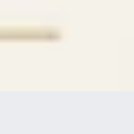
MARCHÉ ARTISANAL - ÉDITION 2026
Cette page est à d
estination des
artisans et producteurs locaux
qui
souhaitent s'inscrire au
marché
artisanal
de Chaplin's World.