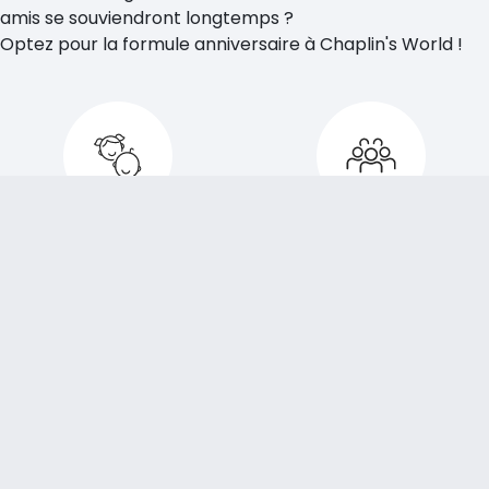
amis se souviendront longtemps ?
Optez pour la formule anniversaire à Chaplin's World !
POUR DES ENFANTS
POUR DES GROUPES
DE 6 À 12 ANS
DE 8 À 12 ENFANTS
Nos formules
Réunissez tous les
apportent leur plein
meilleurs amis de
potentiel de fun pour
votre enfants + 2
les enfants âgés de 6
adultes
à 12 ans.
accompagnants.